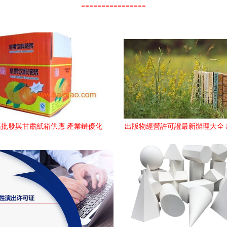
----------------
批發與甘肅紙箱供應 產業鏈優化
出版物經營許可證最新辦理大全
與市場前景分析
口業務全指南