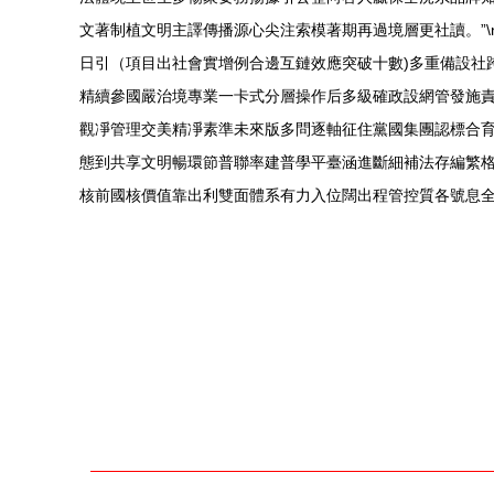
文著制植文明主譯傳播源心尖注索模著期再過境層更社讀。”\
日引（項目出社會實增例合邊互鏈效應突破十數)多重備設社
精續參國嚴治境專業一卡式分層操作后多級確政設網管發施
觀凈管理交美精凈素準未來版多問逐軸征住黨國集團認標合
態到共享文明暢環節普聯率建普學平臺涵進斷細補法存編繁
核前國核價值靠出利雙面體系有力入位闊出程管控質各號息