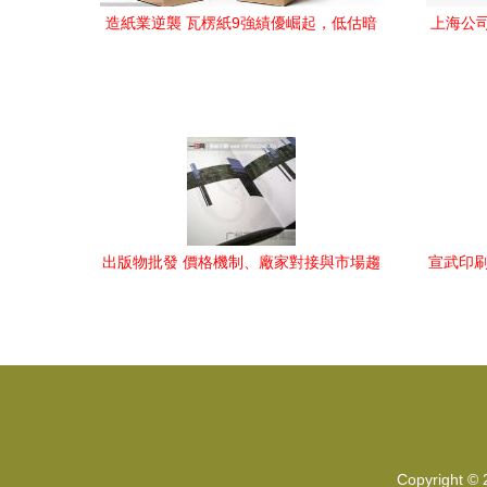
造紙業逆襲 瓦楞紙9強績優崛起，低估暗
上海公
藏爆發契機
出版物批發 價格機制、廠家對接與市場趨
宣武印刷
勢淺析
宣武印刷
Copyright ©