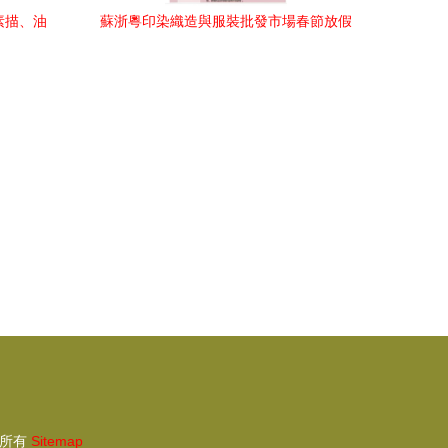
素描、油
蘇浙粵印染織造與服裝批發市場春節放假
發詳解
安排出爐，出版物進口或受影響
所有
Sitemap