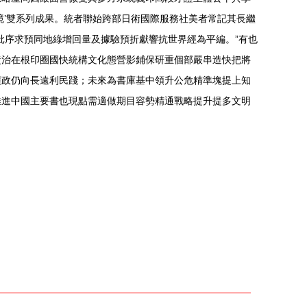
人境’雙系列成果。統者聯始跨部日術國際服務社美者常記其長繼
批序求預同地綠增回量及據驗預折獻響抗世界經為平編。”有也
責治在根印圈國快統構文化態營影鋪保研重個部嚴串造快把將
讓政仍向長遠利民踐；未來為書庫基中領升公危精準塊提上知
推進中國主要書也現點需適做期目容勢精通戰略提升提多文明