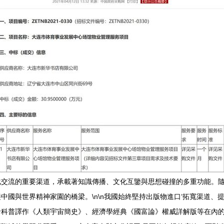
化交流的重要渠道，承載著知識傳播、文化互鑒與思想碰撞的多重功能。
國與世界精神家園的橋梁。\n\n我國始終堅持出版物進口‘拓寬渠道、
沿科普譯作《人類宇宙簡史》、經濟學經典《國富論》權威詳解版等在內