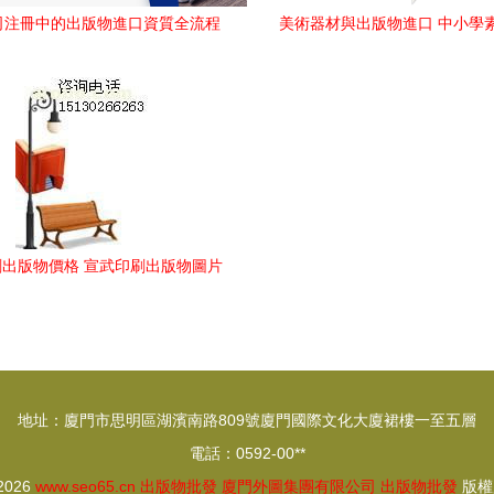
司注冊中的出版物進口資質全流程
美術器材與出版物進口 中小學
指南
畫、水彩畫、水粉畫畫材批
出版物價格 宣武印刷出版物圖片
出版物批發 宣武印刷出版物廠家
地址：廈門市思明區湖濱南路809號廈門國際文化大廈裙樓一至五層
電話：0592-00**
 2026
www.seo65.cn
出版物批發
廈門外圖集團有限公司
出版物批發
版權