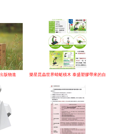
 出版物進
樂星昆蟲世界蜻蜓積木 泰盛塑膠帶來的自
然探索與教育樂趣