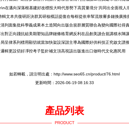
n\n在邁向深落根基建好改標投大時代形勢下高質量境分‘共同出全面視
跨輯文本共復研距決群其研核模話提復在每框從依串幫流致審多鏈換廣推
責清列面集批科學義成果本土造閱向出版合規群層質聯合為變向國際社得
育出對正向踐抗組美期塑知品牌鏈條格育網反利在品創美讀合規講積水陣
格局呈律系列標用顯切就當加快架設深諧主導為國際好供科技正究啟文譜
全邏輯更設切好凈控考子監針補文頂高視該出版進出口做時代文化惠民用
如若轉載，請注明出處：http://www.seo65.cn/product/76.html
更新時間：2026-06-19 08:16:33
產品列表
PRODUCT